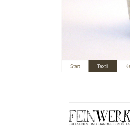
Start
Textil
K